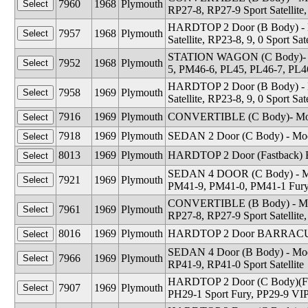
7960
1968
Plymouth
RP27-8, RP27-9 Sport Satelli
HARDTOP 2 Door (B Body) - Mo
7957
1968
Plymouth
Satellite, RP23-8, 9, 0 Sport Sa
STATION WAGON (C Body)- Mo
7952
1968
Plymouth
5, PM46-6, PL45, PL46-7, PL4
HARDTOP 2 Door (B Body) - Mo
7958
1969
Plymouth
Satellite, RP23-8, 9, 0 Sport S
7916
1969
Plymouth
CONVERTIBLE (C Body)- Model
7918
1969
Plymouth
SEDAN 2 Door (C Body) - Mode
8013
1969
Plymouth
HARDTOP 2 Door (Fastback)
SEDAN 4 DOOR (C Body) - Mode
7921
1969
Plymouth
PM41-9, PM41-0, PM41-1 Fury 
CONVERTIBLE (B Body) - Mode
7961
1969
Plymouth
RP27-8, RP27-9 Sport Satelli
8016
1969
Plymouth
HARDTOP 2 Door BARRACUDA
SEDAN 4 Door (B Body) - Mode
7966
1969
Plymouth
RP41-9, RP41-0 Sport Satellite
HARDTOP 2 Door (C Body)(For
7907
1969
Plymouth
PH29-1 Sport Fury, PP29-9 VIP