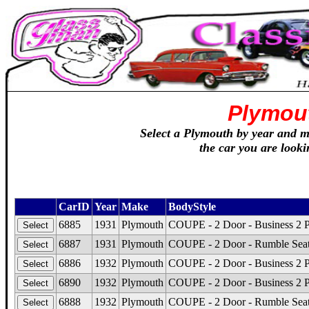
Plymou
Select a Plymouth by year and mo
the car you are looki
CarID
Year
Make
BodyStyle
6885
1931
Plymouth
COUPE - 2 Door - Business 2 
6887
1931
Plymouth
COUPE - 2 Door - Rumble Seat
6886
1932
Plymouth
COUPE - 2 Door - Business 2 
6890
1932
Plymouth
COUPE - 2 Door - Business 2 Pa
6888
1932
Plymouth
COUPE - 2 Door - Rumble Seat