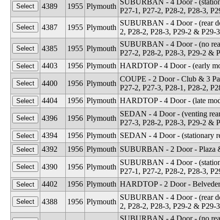
SUBURBAN - 4 Door - (stationa
4389
1955
Plymouth
P27-1, P27-2, P28-2, P28-3, P
SUBURBAN - 4 Door - (rear doo
4387
1955
Plymouth
2, P28-2, P28-3, P29-2 & P29-3
SUBURBAN - 4 Door - (no rear 
4385
1955
Plymouth
P27-2, P28-2, P28-3, P29-2 & 
4403
1956
Plymouth
HARDTOP - 4 Door - (early mo
COUPE - 2 Door - Club & 3 Pas
4400
1956
Plymouth
P27-2, P27-3, P28-1, P28-2, P2
4404
1956
Plymouth
HARDTOP - 4 Door - (late mod
SEDAN - 4 Door - (venting rear
4396
1956
Plymouth
P27-3, P28-2, P28-3, P29-2 & 
4394
1956
Plymouth
SEDAN - 4 Door - (stationary r
4392
1956
Plymouth
SUBURBAN - 2 Door - Plaza & 
SUBURBAN - 4 Door - (stationa
4390
1956
Plymouth
P27-1, P27-2, P28-2, P28-3, P
4402
1956
Plymouth
HARDTOP - 2 Door - Belvedere
SUBURBAN - 4 Door - (rear doo
4388
1956
Plymouth
2, P28-2, P28-3, P29-2 & P29-3
SUBURBAN - 4 Door - (no rear 