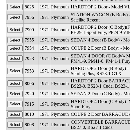
8025
1971
Plymouth
HARDTOP 2 Door - Model VL29
STATION WAGON (B Body) - Mod
7956
1971
Plymouth
Satellite Regent
HARDTOP 2 Door (C Body)(For
7909
1971
Plymouth
PH29-1 Sport Fury, PP29-9 VIP
7955
1971
Plymouth
SEDAN 4 Door (B Body) - Model
7954
1971
Plymouth
COUPE 2 Door (B Body) - Mode
SEDAN 4 DOOR (C Body)- Model
7923
1971
Plymouth
PM41-9, PM41-0, PM41-1 Fury 
HARDTOP 2 Door (B Body) - Mo
7953
1971
Plymouth
Sebring Plus, RS23-1 GTX
HARDTOP 2 Door BARRACUDA 
8006
1971
Plymouth
BS23-0, BS23-1 Cuda, BS23-
7920
1971
Plymouth
SEDAN 2 Door (C Body) - Mode
HARDTOP 4 Door (C Body)- Mo
7915
1971
Plymouth
Sport Fury
8010
1971
Plymouth
COUPE 2 Door BARRACUDA -
CONVERTIBLE BARRACUDA - M
8008
1971
Plymouth
BS27-0, BS27-1 Cuda