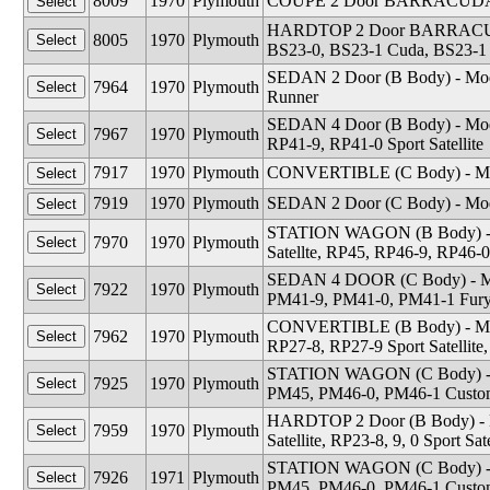
8009
1970
Plymouth
COUPE 2 Door BARRACUDA -
HARDTOP 2 Door BARRACUDA 
8005
1970
Plymouth
BS23-0, BS23-1 Cuda, BS23-
SEDAN 2 Door (B Body) - Mod
7964
1970
Plymouth
Runner
SEDAN 4 Door (B Body) - Mode
7967
1970
Plymouth
RP41-9, RP41-0 Sport Satellite
7917
1970
Plymouth
CONVERTIBLE (C Body) - Mode
7919
1970
Plymouth
SEDAN 2 Door (C Body) - Mode
STATION WAGON (B Body) - M
7970
1970
Plymouth
Satellte, RP45, RP46-9, RP46-0 
SEDAN 4 DOOR (C Body) - Mode
7922
1970
Plymouth
PM41-9, PM41-0, PM41-1 Fury 
CONVERTIBLE (B Body) - Mode
7962
1970
Plymouth
RP27-8, RP27-9 Sport Satelli
STATION WAGON (C Body) - Mo
7925
1970
Plymouth
PM45, PM46-0, PM46-1 Custom
HARDTOP 2 Door (B Body) - Mo
7959
1970
Plymouth
Satellite, RP23-8, 9, 0 Sport Sa
STATION WAGON (C Body) - Mo
7926
1971
Plymouth
PM45, PM46-0, PM46-1 Custom