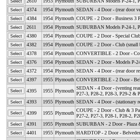
2610
1953
Plymouth
SUBURBAN Models P-24-1, P-2
4374
1954
Plymouth
SEDAN - 4 Door - (rear door ve
4384
1954
Plymouth
COUPE - 2 Door - Business 3 P
2611
1954
Plymouth
SUBURBAN Models P-24-1, P-2
4380
1954
Plymouth
COUPE - 2 Door - Special Clu
4382
1954
Plymouth
COUPE - 2 Door - Club (small 
4378
1954
Plymouth
CONVERTIBLE - 2 Door - Cou
4376
1954
Plymouth
SEDAN - 2 Door - Models P-24
4372
1954
Plymouth
SEDAN - 4 Door - (rear door r
4397
1955
Plymouth
CONVERTIBLE - 2 Door - Belv
SEDAN - 4 Door - (venting rear
4395
1955
Plymouth
P27-3, P28-2, P28-3, P29-2 & 
4393
1955
Plymouth
SEDAN - 4 Door - (stationary r
COUPE - 2 Door - Club & 3 Pas
4399
1955
Plymouth
P27-2, P27-3, P28-1, P28-2, P2
4391
1955
Plymouth
SUBURBAN - 2 Door - Plaza & 
4401
1955
Plymouth
HARDTOP - 2 Door - Belvedere