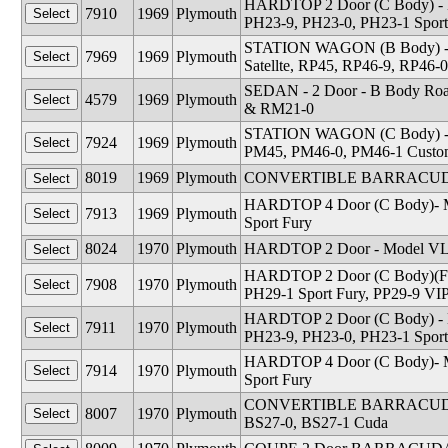
HARDTOP 2 Door (C Body) - Mo
7910
1969
Plymouth
PH23-9, PH23-0, PH23-1 Sport
STATION WAGON (B Body) - M
7969
1969
Plymouth
Satellte, RP45, RP46-9, RP46-0 
SEDAN - 2 Door - B Body Roa
4579
1969
Plymouth
& RM21-0
STATION WAGON (C Body) - Mo
7924
1969
Plymouth
PM45, PM46-0, PM46-1 Custom
8019
1969
Plymouth
CONVERTIBLE BARRACUDA -
HARDTOP 4 Door (C Body)- Mo
7913
1969
Plymouth
Sport Fury
8024
1970
Plymouth
HARDTOP 2 Door - Model VL29
HARDTOP 2 Door (C Body)(For
7908
1970
Plymouth
PH29-1 Sport Fury, PP29-9 VIP
HARDTOP 2 Door (C Body) - Mo
7911
1970
Plymouth
PH23-9, PH23-0, PH23-1 Sport
HARDTOP 4 Door (C Body)- Mo
7914
1970
Plymouth
Sport Fury
CONVERTIBLE BARRACUDA - M
8007
1970
Plymouth
BS27-0, BS27-1 Cuda