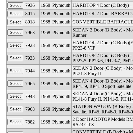
7936
1968
Plymouth
HARDTOP 4 Door (C Body) - M
8015
1968
Plymouth
HARDTOP 2 Door BARRACUDA
8018
1968
Plymouth
CONVERTIBLE BARRACUDA -
SEDAN 2 Door (B Body) - Mod
7963
1968
Plymouth
Runner
HARDTOP 2 Door (C Body)(Fast
7928
1968
Plymouth
PP23-8 VIP
HARDTOP 2 Door (C Body) - Mo
7933
1968
Plymouth
PP23-5, PP23-6, PH23-7, PM23
SEDAN 2 Door (C Body) - Mode
7944
1968
Plymouth
PL21-8 Fury II
SEDAN 4 Door (B Body) - Mode
7965
1968
Plymouth
RP41-9, RP41-0 Sport Satellite
SEDAN 4 Door (C Body) - Mode
7948
1968
Plymouth
PL41-8 Fury II, PH41-5, PH41-
STATION WAGON (B Body) - M
7968
1968
Plymouth
Satellte, RP45, RP46-9, RP46-0 
2 Door HARDTOP Models RM23 R
7882
1968
Plymouth
RS23 GTX
CONVERTIBLE (B Body) - Mode