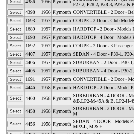
4386
1956
Plymouth
P27-2, P28-2, P28-3, P29-2 & 
4398
1956
Plymouth
CONVERTIBLE - 2 Door - Belv
1693
1957
Plymouth
COUPE - 2 Door - Club Models 
1689
1957
Plymouth
HARDTOP - 2 Door - Models P3
1690
1957
Plymouth
HARDTOP - 4 Door - Models P
1692
1957
Plymouth
COUPE - 2 Door - 3 Passenger
4407
1957
Plymouth
SEDAN - 4 Door - P30-1, P30-2
4406
1957
Plymouth
SUBURBAN - 2 Door - P30-1, 
4405
1957
Plymouth
SUBURBAN - 4 Door - P30-2, 
1691
1957
Plymouth
CONVERTIBLE - 2 Door - Mod
4446
1958
Plymouth
HARDTOP - 2 Door - Model P
SURBURBAN - 4 DOOR - Mode
4460
1958
Plymouth
&B,LP2-M-45A & B, LP2-H-4
SURBURBAN - 2 DOOR - Model
4458
1958
Plymouth
M
SEDAN - 4 DOOR - Models P30
4456
1958
Plymouth
MP2-L, M & H