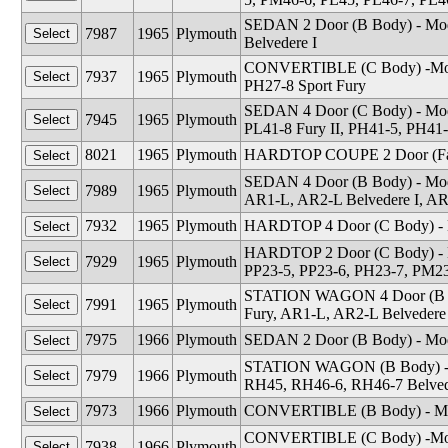
SEDAN 2 Door (B Body) - Mod
7987
1965
Plymouth
Belvedere I
CONVERTIBLE (C Body) -Model
7937
1965
Plymouth
PH27-8 Sport Fury
SEDAN 4 Door (C Body) - Mode
7945
1965
Plymouth
PL41-8 Fury II, PH41-5, PH41-
8021
1965
Plymouth
HARDTOP COUPE 2 Door (Fas
SEDAN 4 Door (B Body) - Mod
7989
1965
Plymouth
AR1-L, AR2-L Belvedere I, AR
7932
1965
Plymouth
HARDTOP 4 Door (C Body) - M
HARDTOP 2 Door (C Body) - Mo
7929
1965
Plymouth
PP23-5, PP23-6, PH23-7, PM23
STATION WAGON 4 Door (B Bo
7991
1965
Plymouth
Fury, AR1-L, AR2-L Belvedere
7975
1966
Plymouth
SEDAN 2 Door (B Body) - Mod
STATION WAGON (B Body) - Mo
7979
1966
Plymouth
RH45, RH46-6, RH46-7 Belvede
7973
1966
Plymouth
CONVERTIBLE (B Body) - Model
CONVERTIBLE (C Body) -Model
7938
1966
Plymouth