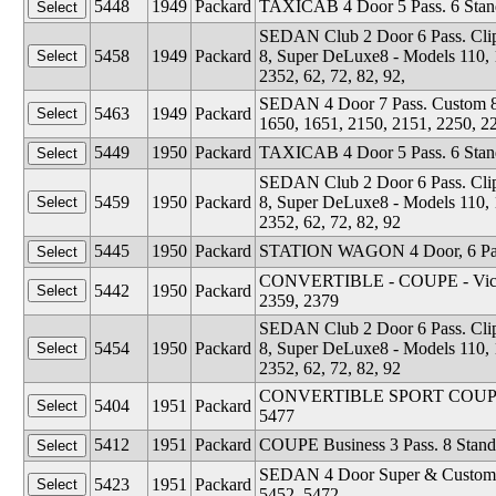
5448
1949
Packard
TAXICAB 4 Door 5 Pass. 6 Stan
SEDAN Club 2 Door 6 Pass. Clip
5458
1949
Packard
8, Super DeLuxe8 - Models 110, 12
2352, 62, 72, 82, 92,
SEDAN 4 Door 7 Pass. Custom 8, 
5463
1949
Packard
1650, 1651, 2150, 2151, 2250, 2
5449
1950
Packard
TAXICAB 4 Door 5 Pass. 6 Stand
SEDAN Club 2 Door 6 Pass. Clip
5459
1950
Packard
8, Super DeLuxe8 - Models 110, 12
2352, 62, 72, 82, 92
5445
1950
Packard
STATION WAGON 4 Door, 6 Pass. 
CONVERTIBLE - COUPE - Victori
5442
1950
Packard
2359, 2379
SEDAN Club 2 Door 6 Pass. Clip
5454
1950
Packard
8, Super DeLuxe8 - Models 110, 12
2352, 62, 72, 82, 92
CONVERTIBLE SPORT COUPE MAY
5404
1951
Packard
5477
5412
1951
Packard
COUPE Business 3 Pass. 8 Standa
SEDAN 4 Door Super & Custom - M
5423
1951
Packard
5452, 5472