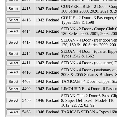
CONVERTIBLE - 2 Door - Coupe 
4415
1942
Packard
160 Series 2000, 2020, 2021 & 
COUPE - 2 Door - 3 Passenger, C
4416
1942
Packard
Types 1588 & 1598
SEDAN - 2 Door - Coupe Club Cl
4414
1942
Packard
180 Series 2000, 2001, 2003, 20
SEDAN - 4 Door - (rear door ven
4413
1942
Packard
120, 160 & 180 Series 2000, 200
SEDAN - 4 Door - (quarter flipp
4412
1942
Packard
Types 1542 & 1562
4411
1942
Packard
SEDAN - 4 Door - (no quarter) F
SEDAN - 4 Door - (stationary qu
4410
1942
Packard
2008 & 2055 Sedan & Business 
4408
1942
Packard
TAXICAB - 4 Door - Clipper Six
4409
1942
Packard
LIMOUSINE - 4 Door - 6 Passen
SEDAN Club 2 Door 6 Pass. Clip
5450
1946
Packard
8, Super DeLuxe8 - Models 110, 12
1612, 22, 72, 82, 92.
5468
1946
Packard
TAXICAB SEDAN - Types 1686