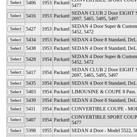
5406
1953
Packard
5477
SEDAN CLUB 2 Door EIGHT STA
5416
1953
Packard
2697, 5465, 5495, 5497
SEDAN 4 Door Super & Custom - M
5427
1953
Packard
5452, 5472
5434
1953
Packard
SEDAN 4 Door 8 Standard, DeLux
5438
1953
Packard
SEDAN 4 Door 8 Standard, DeLux
SEDAN 4 Door Super & Custom - M
5428
1954
Packard
5452, 5472
SEDAN CLUB 2 Door EIGHT STA
5417
1954
Packard
2697, 5465, 5495, 5497
5435
1954
Packard
SEDAN 4 Door 8 Standard, DeLux
5403
1954
Packard
LIMOUSINE & COUPE 8 Pass. - 
5439
1954
Packard
SEDAN 4 Door 8 Standard, DeLux
5411
1954
Packard
CONVERTIBLE COUPE - MODEL 25
CONVERTIBLE SPORT COUPE MAY
5407
1954
Packard
5477
5398
1955
Packard
SEDAN 4 Door - Model 5522, 562