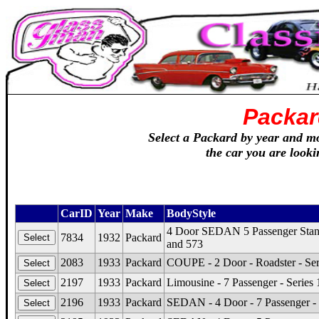
Packar
Select a Packard by year and mod
the car you are looki
CarID
Year
Make
BodyStyle
4 Door SEDAN 5 Passenger Standa
7834
1932
Packard
and 573
2083
1933
Packard
COUPE - 2 Door - Roadster - Ser
2197
1933
Packard
Limousine - 7 Passenger - Serie
2196
1933
Packard
SEDAN - 4 Door - 7 Passenger -