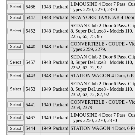
LIMOUSINE 4 Door 7 Pass. Custom
5466
1948
Packard
Types 2250, 2270, 2370
5447
1948
Packard
NEW YORK TAXICAB 4 Door 5 Pa
SEDAN Club 2 Door 6 Pass. Clip
5452
1948
Packard
8, Super DeLuxe8 - Models 110, 12
2255, 65, 75, 95
CONVERTIBLE - COUPE - Victori
5440
1948
Packard
Types 2259, 2279.
SEDAN Club 2 Door 6 Pass. Clip
5457
1948
Packard
8, Super DeLuxe8 - Models 110, 12
2252, 62, 72, 92
5443
1948
Packard
STATION WAGON 4 Door, 6 Pass. 
SEDAN Club 2 Door 6 Pass. Clip
5453
1949
Packard
8, Super DeLuxe8 - Models 110, 12
2352, 62, 72, 82, 92
CONVERTIBLE - COUPE - Victori
5441
1949
Packard
2359, 2379
LIMOUSINE 4 Door 7 Pass. Custom
5467
1949
Packard
Types 2250, 2270, 2370
5444
1949
Packard
STATION WAGON 4 Door, 6 Pass. 