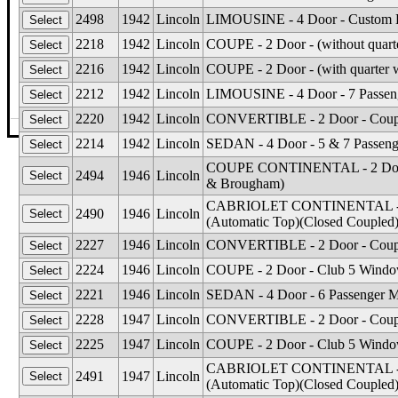
2498
1942
Lincoln
LIMOUSINE - 4 Door - Custom 
2218
1942
Lincoln
COUPE - 2 Door - (without qua
2216
1942
Lincoln
COUPE - 2 Door - (with quarte
2212
1942
Lincoln
LIMOUSINE - 4 Door - 7 Passen
2220
1942
Lincoln
CONVERTIBLE - 2 Door - Coup
©The Glass Man
·
4512 Missouri Flat Rd
·
Placerv
2214
1942
Lincoln
SEDAN - 4 Door - 5 & 7 Passen
COUPE CONTINENTAL - 2 Door -
2494
1946
Lincoln
& Brougham)
CABRIOLET CONTINENTAL - 2 D
2490
1946
Lincoln
(Automatic Top)(Closed Coupled
2227
1946
Lincoln
CONVERTIBLE - 2 Door - Coupe
2224
1946
Lincoln
COUPE - 2 Door - Club 5 Windo
2221
1946
Lincoln
SEDAN - 4 Door - 6 Passenger 
2228
1947
Lincoln
CONVERTIBLE - 2 Door - Coupe
2225
1947
Lincoln
COUPE - 2 Door - Club 5 Windo
CABRIOLET CONTINENTAL - 2 D
2491
1947
Lincoln
(Automatic Top)(Closed Coupled