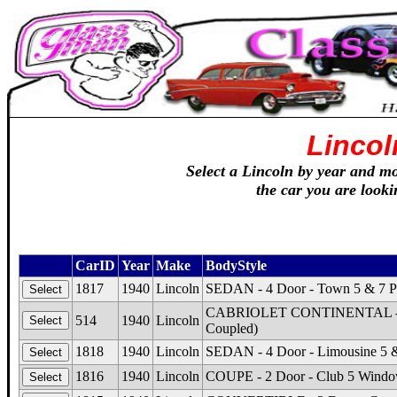
Lincol
Select a Lincoln by year and mod
the car you are looki
CarID
Year
Make
BodyStyle
1817
1940
Lincoln
SEDAN - 4 Door - Town 5 & 7 P
CABRIOLET CONTINENTAL - 2 Do
514
1940
Lincoln
Coupled)
1818
1940
Lincoln
SEDAN - 4 Door - Limousine 5 &
1816
1940
Lincoln
COUPE - 2 Door - Club 5 Wind