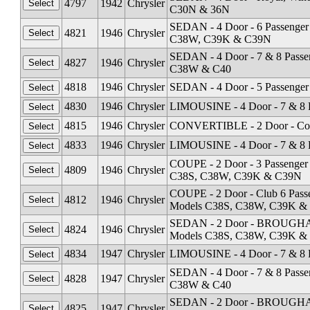
4797
1942
Chrysler
C30N & 36N
SEDAN - 4 Door - 6 Passenger 
4821
1946
Chrysler
C38W, C39K & C39N
SEDAN - 4 Door - 7 & 8 Passen
4827
1946
Chrysler
C38W & C40
4818
1946
Chrysler
SEDAN - 4 Door - 5 Passenger
4830
1946
Chrysler
LIMOUSINE - 4 Door - 7 & 8 
4815
1946
Chrysler
CONVERTIBLE - 2 Door - Cou
4833
1946
Chrysler
LIMOUSINE - 4 Door - 7 & 8 P
COUPE - 2 Door - 3 Passenger 
4809
1946
Chrysler
C38S, C38W, C39K & C39N
COUPE - 2 Door - Club 6 Passe
4812
1946
Chrysler
Models C38S, C38W, C39K &
SEDAN - 2 Door - BROUGHAM (w
4824
1946
Chrysler
Models C38S, C38W, C39K &
4834
1947
Chrysler
LIMOUSINE - 4 Door - 7 & 8 P
SEDAN - 4 Door - 7 & 8 Passen
4828
1947
Chrysler
C38W & C40
SEDAN - 2 Door - BROUGHAM (w
4825
1947
Chrysler