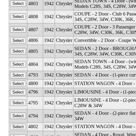
SEDAN TOWN - 4 Door - (with r
4803
1942
Chrysler
Models C28S, 34S, C28W, 34
COUPE - 2 Door - Club 6 Passe
4808
1942
Chrysler
34S, C28W, 34W, C30K, 36K
COUPE - 2 Door - 3 Passenger 
4807
1942
Chrysler
C28W, 34W, C30K, 36K, C30
4806
1942
Chrysler
Convertible - 2 Door - Coup
SEDAN - 2 Door - BROUGHAM V
4805
1942
Chrysler
34S, C28W, 34W, C30K, C30
SEDAN TOWN - 4 Door - (with r
4804
1942
Chrysler
Models C28S, 34S, C28W, 34
4793
1942
Chrysler
SEDAN - 4 Door - (1-piece cur
4800
1942
Chrysler
STATION WAGON - 4 Door - (w
4796
1942
Chrysler
LIMOUSINE - 4 Door - (1-piec
LIMOUSINE - 4 Door - (2-piece
4795
1942
Chrysler
C28W & 34W
SEDAN - 4 Door - (2-piece fla
4794
1942
Chrysler
34W
4802
1942
Chrysler
STATION WAGON - 4 Door - (n
SEDAN - 4 Door - Royal, Wind