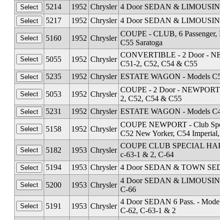
5214
1952
Chrysler
4 Door SEDAN & LIMOUSINE 8 
5217
1952
Chrysler
4 Door SEDAN & LIMOUSINE 8 
COUPE - CLUB, 6 Passenger, M
5160
1952
Chrysler
C55 Saratoga
CONVERTIBLE - 2 Door - NEWP
5055
1952
Chrysler
C51-2, C52, C54 & C55
5235
1952
Chrysler
ESTATE WAGON - Models C51-
COUPE - 2 Door - NEWPORT Clu
5053
1952
Chrysler
2, C52, C54 & C55
5231
1952
Chrysler
ESTATE WAGON - Models C4
COUPE NEWPORT - Club Spec
5158
1952
Chrysler
C52 New Yorker, C54 Imperial,
COUPE CLUB SPECIAL HARDTOP
5182
1953
Chrysler
c-63-1 & 2, C-64
5194
1953
Chrysler
4 Door SEDAN & TOWN SEDAN 
4 Door SEDAN & LIMOUSINE 8 
5200
1953
Chrysler
C-66
4 Door SEDAN 6 Pass. - Model
5191
1953
Chrysler
C-62, C-63-1 & 2