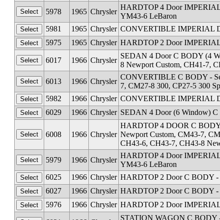
HARDTOP 4 Door IMPERIAL D
5978
1965
Chrysler
YM43-6 LeBaron
5981
1965
Chrysler
CONVERTIBLE IMPERIAL D B
5975
1965
Chrysler
HARDTOP 2 Door IMPERIAL D
SEDAN 4 Door C BODY (4 Wind
6017
1966
Chrysler
8 Newport Custom, CH41-7, C
CONVERTIBLE C BODY - Serie
6013
1966
Chrysler
7, CM27-8 300, CP27-5 300 Sp
5982
1966
Chrysler
CONVERTIBLE IMPERIAL D B
6029
1966
Chrysler
SEDAN 4 Door (6 Window) C 
HARDTOP 4 DOOR C BODY - Se
6008
1966
Chrysler
Newport Custom, CM43-7, CM
CH43-6, CH43-7, CH43-8 New
HARDTOP 4 Door IMPERIAL D
5979
1966
Chrysler
YM43-6 LeBaron
6025
1966
Chrysler
HARDTOP 2 Door C BODY - S
6027
1966
Chrysler
HARDTOP 2 Door C BODY - Se
5976
1966
Chrysler
HARDTOP 2 Door IMPERIAL D
STATION WAGON C BODY - Ser