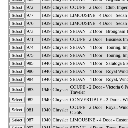
972
1939
Chrysler
COUPE - 2 Door - Club, Imperi
977
1939
Chrysler
LIMOUSINE - 4 Door - Sedan C
976
1939
Chrysler
LIMOUSINE - 4 Door - Sedan I
973
1939
Chrysler
SEDAN - 2 Door - Brougham To
971
1939
Chrysler
COUPE - 2 Door - Business Im
974
1939
Chrysler
SEDAN - 4 Door - Touring, Imp
975
1939
Chrysler
SEDAN - 4 Door - Touring, Imp
985
1940
Chrysler
SEDAN - 4 Door - Saratoga 6 
986
1940
Chrysler
SEDAN - 4 Door - Royal Winds
984
1940
Chrysler
SEDAN - 4 Door - Royal, Wind
COUPE - 2 Door - Victoria 6 
983
1940
Chrysler
Traveler
982
1940
Chrysler
CONVERTIBLE - 2 Door - Win
COUPE - 2 Door - Royal, Wind
981
1940
Chrysler
C 26K
987
1940
Chrysler
LIMOUSINE - 4 Door - Custom 
992
1941
Chrysler
SEDAN - 4 Door - Town, Royal