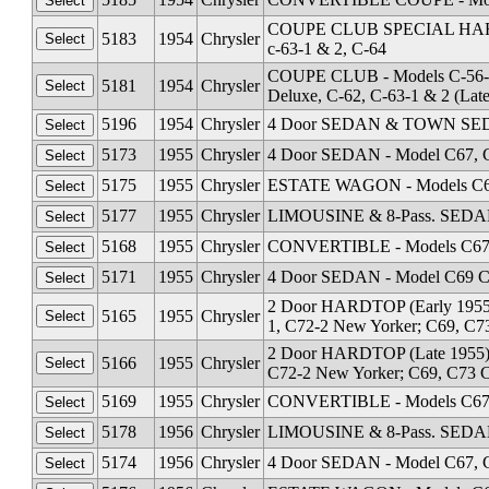
COUPE CLUB SPECIAL HARDTOP
5183
1954
Chrysler
c-63-1 & 2, C-64
COUPE CLUB - Models C-56-1 
5181
1954
Chrysler
Deluxe, C-62, C-63-1 & 2 (Lat
5196
1954
Chrysler
4 Door SEDAN & TOWN SEDAN 
5173
1955
Chrysler
4 Door SEDAN - Model C67, C
5175
1955
Chrysler
ESTATE WAGON - Models C67,
5177
1955
Chrysler
LIMOUSINE & 8-Pass. SEDAN 
5168
1955
Chrysler
CONVERTIBLE - Models C67, C
5171
1955
Chrysler
4 Door SEDAN - Model C69 Cu
2 Door HARDTOP (Early 1955) 
5165
1955
Chrysler
1, C72-2 New Yorker; C69, C7
2 Door HARDTOP (Late 1955) -
5166
1955
Chrysler
C72-2 New Yorker; C69, C73 C
5169
1955
Chrysler
CONVERTIBLE - Models C67, C
5178
1956
Chrysler
LIMOUSINE & 8-Pass. SEDAN 
5174
1956
Chrysler
4 Door SEDAN - Model C67, C