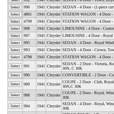
996
1941
Chrysler
SEDAN - 4 Door - (1-piece cur
4801
1941
Chrysler
STATION WAGON - 4 Door - (n
4799
1941
Chrysler
STATION WAGON - 4 Door - (2n
998
1941
Chrysler
LIMOUSINE - 4 Door - Custom 
997
1941
Chrysler
LIMOUSINE - 4 Door - Royal 
995
1941
Chrysler
SEDAN - 4 Door - Royal Winds
993
1941
Chrysler
SEDAN - 4 Door - Crown, Tow
4798
1941
Chrysler
STATION WAGON - 4 Door - (1s
SEDAN - 2 Door - Victoria, Ro
991
1941
Chrysler
30N, C 30K
990
1941
Chrysler
CONVERTIBLE - 2 Door - Cou
COUPE - 2 Door - Club, Royal
989
1941
Chrysler
30N,C 30K
COUPE - 2 Door - Royal, Wind
988
1941
Chrysler
30K
SEDAN - 4 Door - Royal, Wind
994
1941
Chrysler
30K