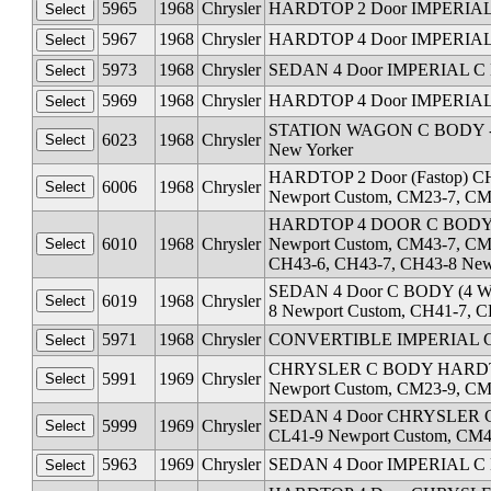
5965
1968
Chrysler
HARDTOP 2 Door IMPERIAL 
5967
1968
Chrysler
HARDTOP 4 Door IMPERIAL C
5973
1968
Chrysler
SEDAN 4 Door IMPERIAL C B
5969
1968
Chrysler
HARDTOP 4 Door IMPERIAL C
STATION WAGON C BODY - Ser
6023
1968
Chrysler
New Yorker
HARDTOP 2 Door (Fastop) CH
6006
1968
Chrysler
Newport Custom, CM23-7, CM2
HARDTOP 4 DOOR C BODY - Se
6010
1968
Chrysler
Newport Custom, CM43-7, CM
CH43-6, CH43-7, CH43-8 New
SEDAN 4 Door C BODY (4 Wind
6019
1968
Chrysler
8 Newport Custom, CH41-7, C
5971
1968
Chrysler
CONVERTIBLE IMPERIAL C B
CHRYSLER C BODY HARDTOP 2
5991
1969
Chrysler
Newport Custom, CM23-9, CM2
SEDAN 4 Door CHRYSLER C BO
5999
1969
Chrysler
CL41-9 Newport Custom, CM4
5963
1969
Chrysler
SEDAN 4 Door IMPERIAL C B