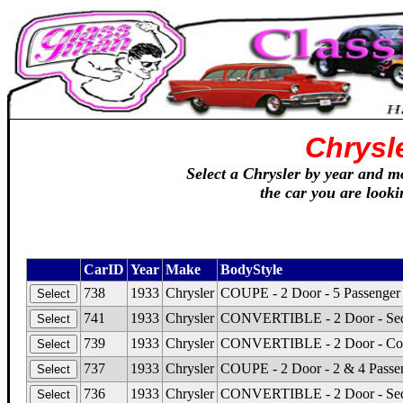
Chrysl
Select a Chrysler by year and mo
the car you are looki
CarID
Year
Make
BodyStyle
738
1933
Chrysler
COUPE - 2 Door - 5 Passenger
741
1933
Chrysler
CONVERTIBLE - 2 Door - Seda
739
1933
Chrysler
CONVERTIBLE - 2 Door - Cou
737
1933
Chrysler
COUPE - 2 Door - 2 & 4 Passe
736
1933
Chrysler
CONVERTIBLE - 2 Door - Seda