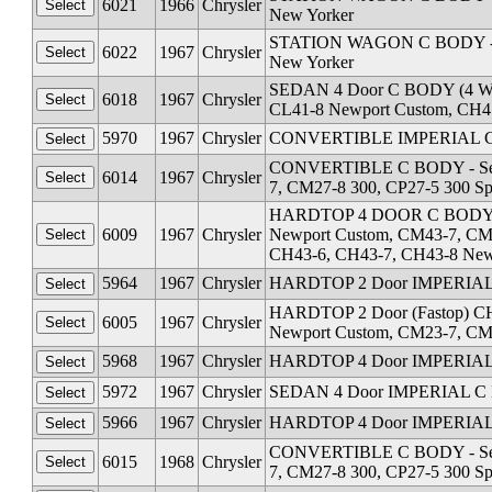
6021
1966
Chrysler
New Yorker
STATION WAGON C BODY - Ser
6022
1967
Chrysler
New Yorker
SEDAN 4 Door C BODY (4 Win
6018
1967
Chrysler
CL41-8 Newport Custom, CH4
5970
1967
Chrysler
CONVERTIBLE IMPERIAL C B
CONVERTIBLE C BODY - Serie
6014
1967
Chrysler
7, CM27-8 300, CP27-5 300 Sp
HARDTOP 4 DOOR C BODY - Se
6009
1967
Chrysler
Newport Custom, CM43-7, CM
CH43-6, CH43-7, CH43-8 New
5964
1967
Chrysler
HARDTOP 2 Door IMPERIAL 
HARDTOP 2 Door (Fastop) CH
6005
1967
Chrysler
Newport Custom, CM23-7, CM2
5968
1967
Chrysler
HARDTOP 4 Door IMPERIAL C
5972
1967
Chrysler
SEDAN 4 Door IMPERIAL C B
5966
1967
Chrysler
HARDTOP 4 Door IMPERIAL C
CONVERTIBLE C BODY - Serie
6015
1968
Chrysler
7, CM27-8 300, CP27-5 300 Sp