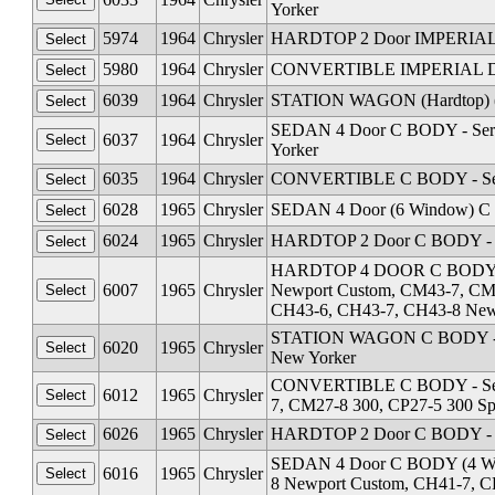
Yorker
5974
1964
Chrysler
HARDTOP 2 Door IMPERIAL D
5980
1964
Chrysler
CONVERTIBLE IMPERIAL D B
6039
1964
Chrysler
STATION WAGON (Hardtop) (C
SEDAN 4 Door C BODY - Seri
6037
1964
Chrysler
Yorker
6035
1964
Chrysler
CONVERTIBLE C BODY - Seri
6028
1965
Chrysler
SEDAN 4 Door (6 Window) C 
6024
1965
Chrysler
HARDTOP 2 Door C BODY - S
HARDTOP 4 DOOR C BODY - Se
6007
1965
Chrysler
Newport Custom, CM43-7, CM
CH43-6, CH43-7, CH43-8 New
STATION WAGON C BODY - Ser
6020
1965
Chrysler
New Yorker
CONVERTIBLE C BODY - Serie
6012
1965
Chrysler
7, CM27-8 300, CP27-5 300 Sp
6026
1965
Chrysler
HARDTOP 2 Door C BODY - Se
SEDAN 4 Door C BODY (4 Wind
6016
1965
Chrysler
8 Newport Custom, CH41-7, C