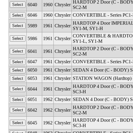
HARDTOP 2 Door (C - BODY) 
6040
1960
Chrysler
SC2-M
6046
1960
Chrysler
CONVERTIBLE - Series PC1-L
HARDTOP 4 Door IMPERIAL D
5989
1961
Chrysler
SY1-M, SY1-H
CONVERTIBLE & HARDTOP 2 
5986
1961
Chrysler
SY1-L, SY1-M
HARDTOP 2 Door (C - BODY) 
6041
1961
Chrysler
SC2-M
6047
1961
Chrysler
CONVERTIBLE - Series PC1-L
6050
1961
Chrysler
SEDAN 4 Door (C - BODY) Se
6053
1961
Chrysler
STATION WAGON (Hardtop) (C
HARDTOP 4 Door (C - BODY) 
6044
1961
Chrysler
SC3-H
6051
1962
Chrysler
SEDAN 4 Door (C - BODY) Se
HARDTOP 2 Door (C - BODY) 
6042
1962
Chrysler
SC2-M
HARDTOP 4 Door (C - BODY) 
6045
1962
Chrysler
SC3-H