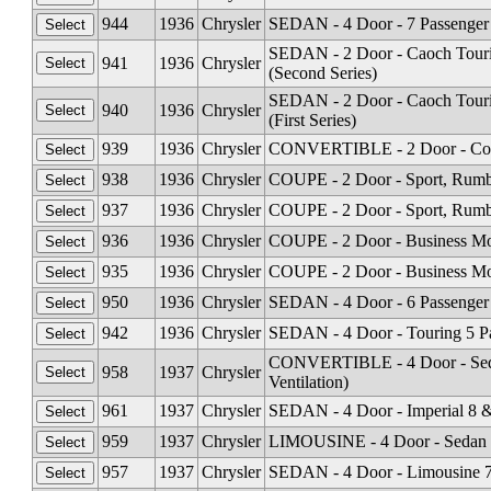
944
1936
Chrysler
SEDAN - 4 Door - 7 Passenger 
SEDAN - 2 Door - Caoch Tourin
941
1936
Chrysler
(Second Series)
SEDAN - 2 Door - Caoch Tourin
940
1936
Chrysler
(First Series)
939
1936
Chrysler
CONVERTIBLE - 2 Door - Coup
938
1936
Chrysler
COUPE - 2 Door - Sport, Rumbl
937
1936
Chrysler
COUPE - 2 Door - Sport, Rumble
936
1936
Chrysler
COUPE - 2 Door - Business Mod
935
1936
Chrysler
COUPE - 2 Door - Business Mode
950
1936
Chrysler
SEDAN - 4 Door - 6 Passenger 
942
1936
Chrysler
SEDAN - 4 Door - Touring 5 Pas
CONVERTIBLE - 4 Door - Sedan
958
1937
Chrysler
Ventilation)
961
1937
Chrysler
SEDAN - 4 Door - Imperial 8 &
959
1937
Chrysler
LIMOUSINE - 4 Door - Sedan 
957
1937
Chrysler
SEDAN - 4 Door - Limousine 7