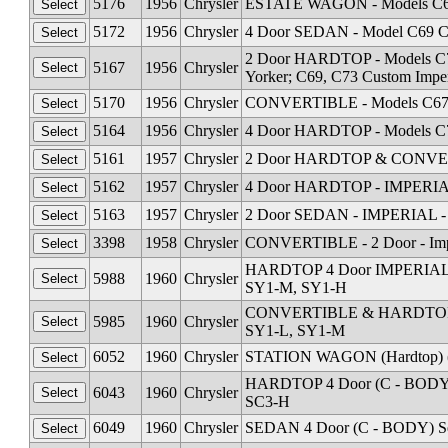
5176
1956
Chrysler
ESTATE WAGON - Models C67,
5172
1956
Chrysler
4 Door SEDAN - Model C69 Cu
2 Door HARDTOP - Models C71
5167
1956
Chrysler
Yorker; C69, C73 Custom Imper
5170
1956
Chrysler
CONVERTIBLE - Models C67, 
5164
1956
Chrysler
4 Door HARDTOP - Models C71
5161
1957
Chrysler
2 Door HARDTOP & CONVERTI
5162
1957
Chrysler
4 Door HARDTOP - IMPERIAL 
5163
1957
Chrysler
2 Door SEDAN - IMPERIAL - M
3398
1958
Chrysler
CONVERTIBLE - 2 Door - Imp
HARDTOP 4 Door IMPERIAL D
5988
1960
Chrysler
SY1-M, SY1-H
CONVERTIBLE & HARDTOP 2 
5985
1960
Chrysler
SY1-L, SY1-M
6052
1960
Chrysler
STATION WAGON (Hardtop) (C
HARDTOP 4 Door (C - BODY) 
6043
1960
Chrysler
SC3-H
6049
1960
Chrysler
SEDAN 4 Door (C - BODY) Se