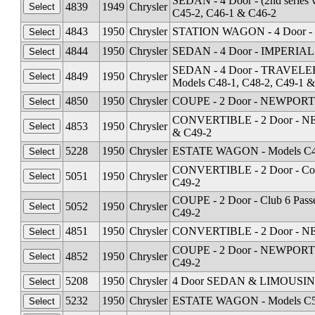
SEDAN - 4 Door - (2nd series 
4839
1949
Chrysler
C45-2, C46-1 & C46-2
4843
1950
Chrysler
STATION WAGON - 4 Door - R
4844
1950
Chrysler
SEDAN - 4 Door - IMPERIAL (l
SEDAN - 4 Door - TRAVELER (s
4849
1950
Chrysler
Models C48-1, C48-2, C49-1 &
4850
1950
Chrysler
COUPE - 2 Door - NEWPORT Cl
CONVERTIBLE - 2 Door - NEWP
4853
1950
Chrysler
& C49-2
5228
1950
Chrysler
ESTATE WAGON - Models C4
CONVERTIBLE - 2 Door - Coup
5051
1950
Chrysler
C49-2
COUPE - 2 Door - Club 6 Pass
5052
1950
Chrysler
C49-2
4851
1950
Chrysler
CONVERTIBLE - 2 Door - NEW
COUPE - 2 Door - NEWPORT Clu
4852
1950
Chrysler
C49-2
5208
1950
Chrysler
4 Door SEDAN & LIMOUSINE 8 
5232
1950
Chrysler
ESTATE WAGON - Models C51-