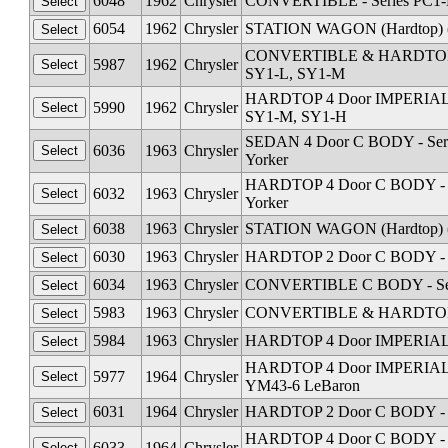
6048
1962
Chrysler
CONVERTIBLE - Series PC1-L
6054
1962
Chrysler
STATION WAGON (Hardtop) (C
CONVERTIBLE & HARDTOP 2 
5987
1962
Chrysler
SY1-L, SY1-M
HARDTOP 4 Door IMPERIAL D
5990
1962
Chrysler
SY1-M, SY1-H
SEDAN 4 Door C BODY - Seri
6036
1963
Chrysler
Yorker
HARDTOP 4 Door C BODY - S
6032
1963
Chrysler
Yorker
6038
1963
Chrysler
STATION WAGON (Hardtop) (C
6030
1963
Chrysler
HARDTOP 2 Door C BODY - S
6034
1963
Chrysler
CONVERTIBLE C BODY - Seri
5983
1963
Chrysler
CONVERTIBLE & HARDTOP IM
5984
1963
Chrysler
HARDTOP 4 Door IMPERIAL D
HARDTOP 4 Door IMPERIAL D
5977
1964
Chrysler
YM43-6 LeBaron
6031
1964
Chrysler
HARDTOP 2 Door C BODY - S
HARDTOP 4 Door C BODY - S
6033
1964
Chrysler